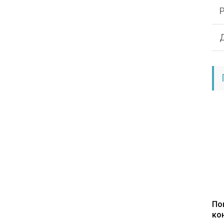
По
ко