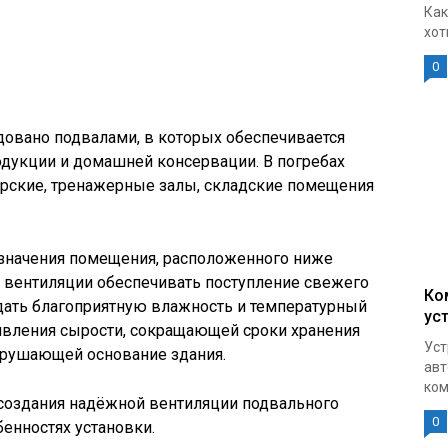
Как
хот
0
овано подвалами, в которых обеспечивается
одукции и домашней консервации. В погребах
рские, тренажерные залы, складские помещения
значения помещения, расположенного ниже
 вентиляции обеспечивать поступление свежего
Ко
здать благоприятную влажность и температурный
ус
явления сырости, сокращающей сроки хранения
Уст
зрушающей основание здания.
авт
ком
 создания надёжной вентиляции подвального
0
бенностях установки.