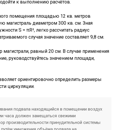
подойти к выполнению расчётов.
ного помещения площадью 12 кв. метров
ю магистраль диаметром 300 кв. см. Зная
ности S = πR², легко рассчитать радиус
триваемого случая значение составляет 9,8 см.
р магистрали, равный 20 см. В случае применения
ие, руководствуйтесь значением площади,
зволяет ориентировочно определить размеры
сти циркуляции.
ивания подвала находящийся в помещении воздух
нии часа должен замещаться свежими
ор производительности принудительной системы
 путём умножения объёма подвала на